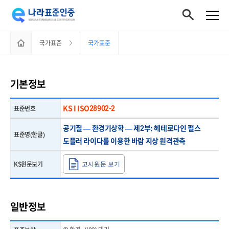
홈으로
국가표준
국가표준
이동하기
기본정보
KS I ISO28902-2
표준번호
공기질 — 환경기상학 — 제2부: 헤테로다인 펄스
표준명(한글)
도플러 라이다를 이용한 바람 지상 원격관측
KS원문보기
고시원문 보기
일반정보