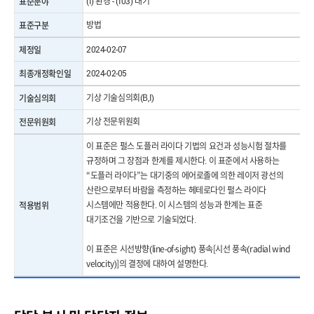
(I) 환경 - (I03) 대기
표준분야
방법
표준구분
2024-02-07
제정일
2024-02-05
최종개정확인일
기상 기술심의회(B,I)
기술심의회
기상 전문위원회
전문위원회
이 표준은 펄스 도플러 라이다 기법의 요건과 성능시험 절차를
규정하며 그 장점과 한계를 제시한다. 이 표준에서 사용하는
“도플러 라이다”는 대기중의 에어로졸에 의한 레이저 광선의
산란으로부터 바람을 측정하는 헤테로다인 펄스 라이다
시스템에만 적용한다. 이 시스템의 성능과 한계는 표준
적용범위
대기조건을 기반으로 기술되었다.
이 표준은 시선방향(line-of-sight) 풍속[시선 풍속(radial wind
velocity)]의 결정에 대하여 설명한다.