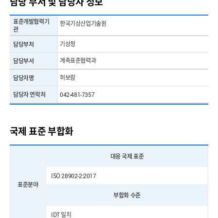
담당 부서 및 담당자 정보
표준개발협력기
한국기상산업기술원
관
기상청
담당부처
계측표준협력과
담당부서
허보람
담당자명
담당자 연락처
042-481-7357
국제 표준 부합화
대응 국제 표준
ISO 28902-2:2017
표준분야
부합화 수준
IDT 일치