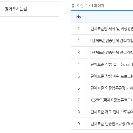
총
9
건
1 / 1
페이지
찾아오시는길
No
1
단체표준안 서식 및 작성방
2
「단체표준인증단체 관리지침」,
3
「단체표준인증단체 관리지침」,
4
단체표준 작성 실무 Guide 1
5
단체표준 작성 지원 프로그램 K
6
단체표준 인증업무규정 가이드
7
ICS코드(국제표준분류코드)
8
단체표준 제도 안내 브로슈
9
단체표준 인증업무규정 Guide