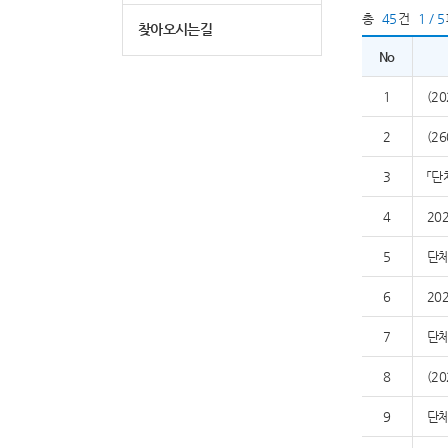
총
45
건
1 / 5
찾아오시는길
No
1
(2
2
(2
3
「단
4
20
5
단체
6
20
7
단체
8
(2
9
단체