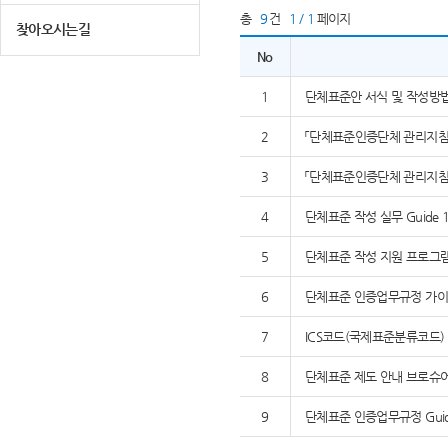
총
9
건
1 / 1
페이지
찾아오시는길
No
1
단체표준안 서식 및 작성방
2
「단체표준인증단체 관리지침」,
3
「단체표준인증단체 관리지침」,
4
단체표준 작성 실무 Guide 1
5
단체표준 작성 지원 프로그램 K
6
단체표준 인증업무규정 가이드
7
ICS코드(국제표준분류코드)
8
단체표준 제도 안내 브로슈
9
단체표준 인증업무규정 Guide