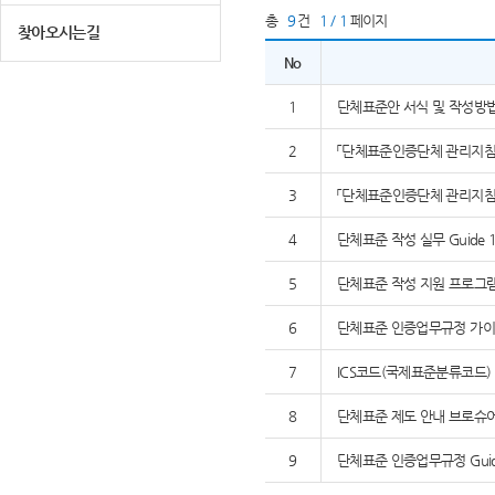
총
9
건
1 / 1
페이지
찾아오시는길
No
1
단체표준안 서식 및 작성방
2
「단체표준인증단체 관리지침」,
3
「단체표준인증단체 관리지침」,
4
단체표준 작성 실무 Guide 1
5
단체표준 작성 지원 프로그램 K
6
단체표준 인증업무규정 가이드
7
ICS코드(국제표준분류코드)
8
단체표준 제도 안내 브로슈
9
단체표준 인증업무규정 Guide