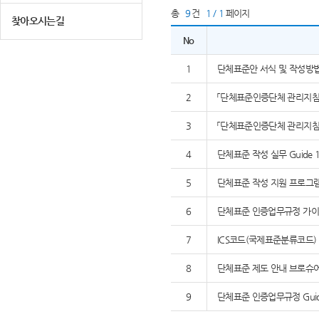
총
9
건
1 / 1
페이지
찾아오시는길
No
1
단체표준안 서식 및 작성방
2
「단체표준인증단체 관리지침」,
3
「단체표준인증단체 관리지침」,
4
단체표준 작성 실무 Guide 1
5
단체표준 작성 지원 프로그램 K
6
단체표준 인증업무규정 가이드
7
ICS코드(국제표준분류코드)
8
단체표준 제도 안내 브로슈
9
단체표준 인증업무규정 Guide