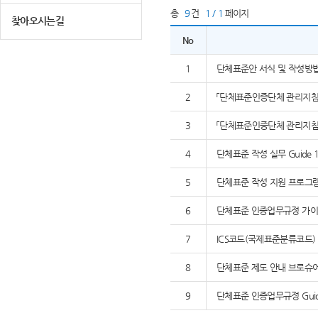
총
9
건
1 / 1
페이지
찾아오시는길
No
1
단체표준안 서식 및 작성방
2
「단체표준인증단체 관리지침」,
3
「단체표준인증단체 관리지침」,
4
단체표준 작성 실무 Guide 1
5
단체표준 작성 지원 프로그램 K
6
단체표준 인증업무규정 가이드
7
ICS코드(국제표준분류코드)
8
단체표준 제도 안내 브로슈
9
단체표준 인증업무규정 Guide