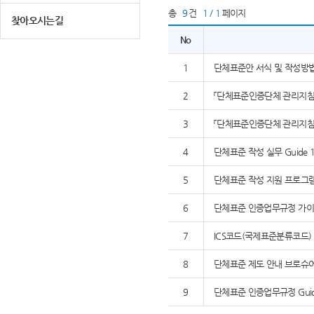
총
9
건
1 / 1
페이지
찾아오시는길
No
1
단체표준안 서식 및 작성방
2
「단체표준인증단체 관리지침」,
3
「단체표준인증단체 관리지침」,
4
단체표준 작성 실무 Guide 1
5
단체표준 작성 지원 프로그램 K
6
단체표준 인증업무규정 가이드
7
ICS코드(국제표준분류코드)
8
단체표준 제도 안내 브로슈
9
단체표준 인증업무규정 Guide