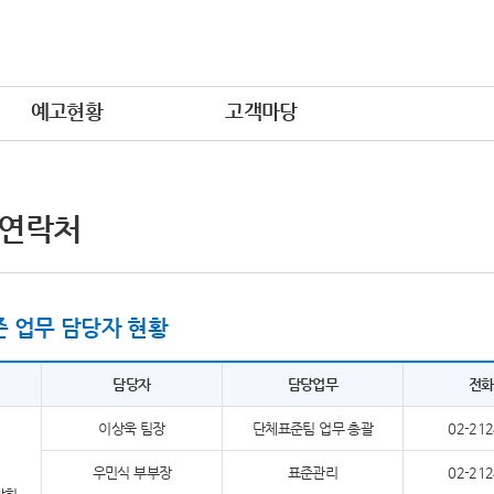
예고현황
고객마당
 연락처
 업무 담당자 현황
담당자
담당업무
전화
이상욱 팀장
단체표준팀 업무 총괄
02-212
우민식 부부장
표준관리
02-212