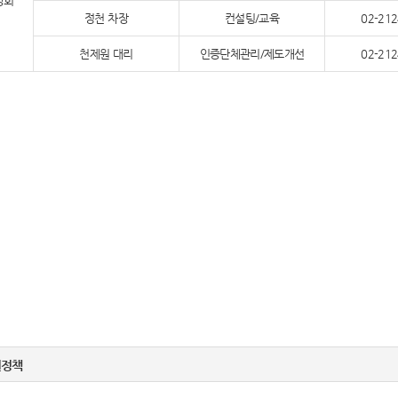
앙회
정천 차장
컨설팅/교육
02-212
천제원 대리
인증단체관리/제도개선
02-212
권정책