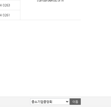
standard@kbiz.or.kr
4-3263
4-3261