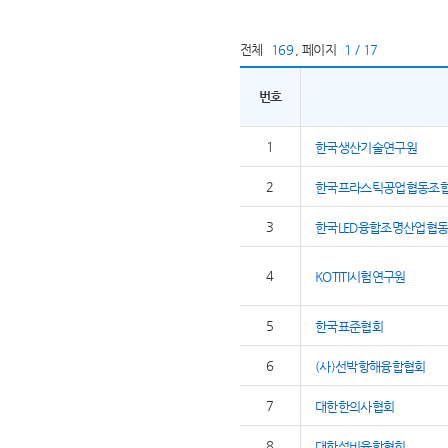
전체
169
,
페이지
1 / 17
번호
1
한국생산기술연구원
2
한국프라스틱공업협동조
3
한국LED융합조명산업협
4
KOTITI시험연구원
5
한국표준협회
6
(사)선박항해융합협회
7
대한한의사협회
8
대한설비융합협회