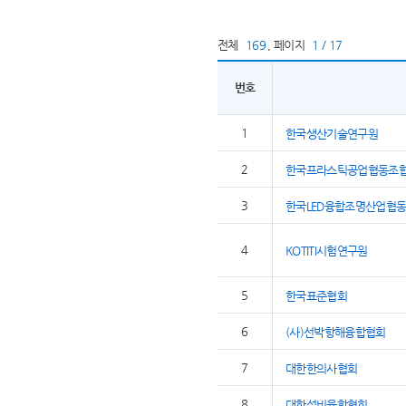
전체
169
,
페이지
1 / 17
번호
1
한국생산기술연구원
2
한국프라스틱공업협동조
3
한국LED융합조명산업협
4
KOTITI시험연구원
5
한국표준협회
6
(사)선박항해융합협회
7
대한한의사협회
8
대한설비융합협회