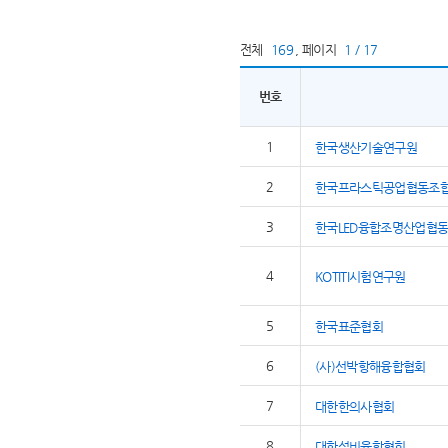
전체
169
,
페이지
1 / 17
번호
1
한국생산기술연구원
2
한국프라스틱공업협동조
3
한국LED융합조명산업협
4
KOTITI시험연구원
5
한국표준협회
6
(사)선박항해융합협회
7
대한한의사협회
8
대한설비융합협회