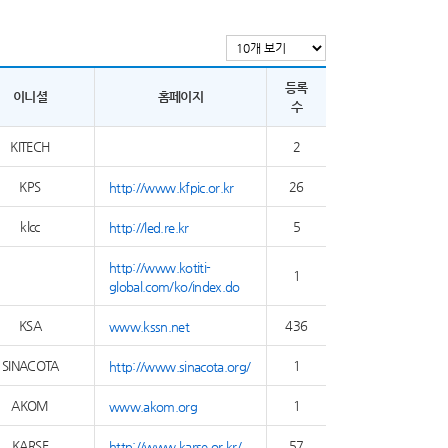
등록
이니셜
홈페이지
수
KITECH
2
KPS
26
http://www.kfpic.or.kr
klcc
5
http://led.re.kr
http://www.kotiti-
1
global.com/ko/index.do
KSA
436
www.kssn.net
SINACOTA
1
http://www.sinacota.org/
AKOM
1
www.akom.org
KARSE
57
http://www.karse.or.kr/