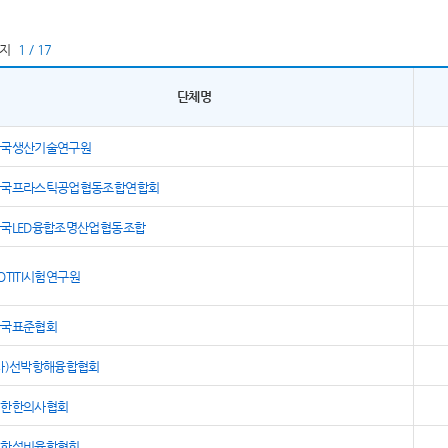
이지
1 / 17
단체명
한국생산기술연구원
한국프라스틱공업협동조합연합회
국LED융합조명산업협동조합
OTITI시험연구원
한국표준협회
사)선박항해융합협회
대한한의사협회
대한설비융합협회