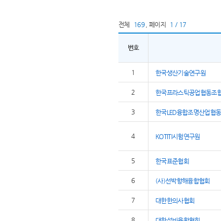
전체
169
,
페이지
1 / 17
번호
1
한국생산기술연구원
2
한국프라스틱공업협동조
3
한국LED융합조명산업협
4
KOTITI시험연구원
5
한국표준협회
6
(사)선박항해융합협회
7
대한한의사협회
8
대한설비융합협회