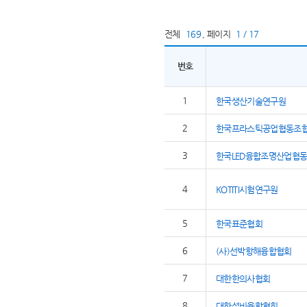
전체
169
,
페이지
1 / 17
번호
1
한국생산기술연구원
2
한국프라스틱공업협동조
3
한국LED융합조명산업협
4
KOTITI시험연구원
5
한국표준협회
6
(사)선박항해융합협회
7
대한한의사협회
8
대한설비융합협회