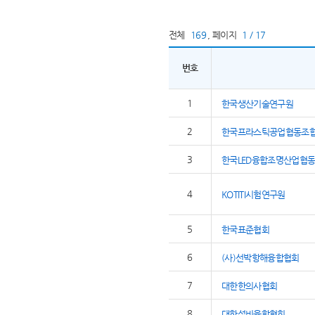
전체
169
,
페이지
1 / 17
번호
1
한국생산기술연구원
2
한국프라스틱공업협동조
3
한국LED융합조명산업협
4
KOTITI시험연구원
5
한국표준협회
6
(사)선박항해융합협회
7
대한한의사협회
8
대한설비융합협회