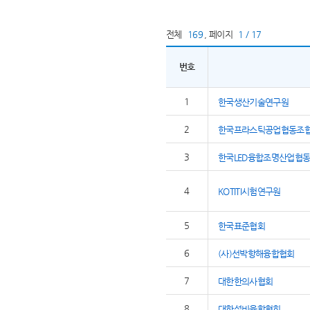
전체
169
,
페이지
1 / 17
번호
1
한국생산기술연구원
2
한국프라스틱공업협동조
3
한국LED융합조명산업협
4
KOTITI시험연구원
5
한국표준협회
6
(사)선박항해융합협회
7
대한한의사협회
8
대한설비융합협회