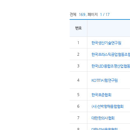
전체
169
,
페이지
1 / 17
번호
1
한국생산기술연구원
2
한국프라스틱공업협동조
3
한국LED융합조명산업협
4
KOTITI시험연구원
5
한국표준협회
6
(사)선박항해융합협회
7
대한한의사협회
8
대한설비융합협회