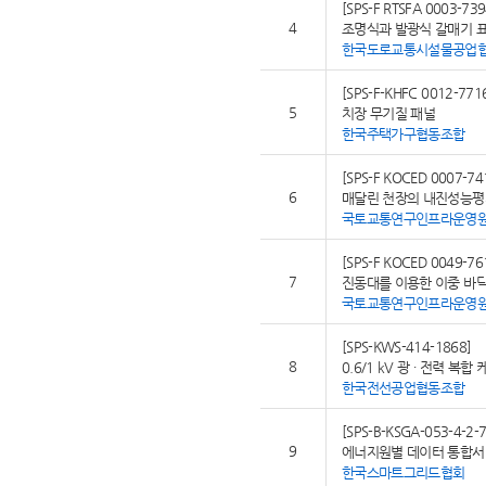
[SPS-F RTSFA 0003-739
4
조명식과 발광식 갈매기 
한국도로교통시설물공업
[SPS-F-KHFC 0012-771
5
치장 무기질 패널
한국주택가구협동조합
[SPS-F KOCED 0007-74
6
매달린 천장의 내진성능평
국토교통연구인프라운영
[SPS-F KOCED 0049-76
7
진동대를 이용한 이중 바
국토교통연구인프라운영
[SPS-KWS-414-1868]
8
0.6/1 kV 광 ∙ 전력 복합
한국전선공업협동조합
[SPS-B-KSGA-053-4-2-
9
에너지원별 데이터 통합서비
한국스마트그리드협회