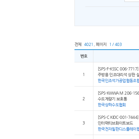
전체
4021
,
페이지
1 / 403
번호
[SPS-F-KSSC 006-7717]
1
주방용 인조대리석 상판 
한국인조석가공업협동조
[SPS-KWWA M 206-156
2
수도계량기 보호통
한국상하수도협회
[SPS-C KIDC-001-7444]
3
인터랙티브화이트보드
한국전자칠판디스플레이