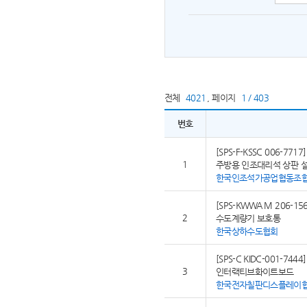
전체
4021
,
페이지
1 / 403
번호
[SPS-F-KSSC 006-7717]
1
주방용 인조대리석 상판 
한국인조석가공업협동조
[SPS-KWWA M 206-156
2
수도계량기 보호통
한국상하수도협회
[SPS-C KIDC-001-7444]
3
인터랙티브화이트보드
한국전자칠판디스플레이