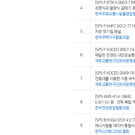
[SPS-F RTSFA 0003-739
4
조명식과 발광식 갈매기 
한국도로교통시설물공업
[SPS-F-KHFC 0012-771
5
치장 무기질 패널
한국주택가구협동조합
[SPS-F KOCED 0007-74
6
매달린 천장의 내진성능평
국토교통연구인프라운영
[SPS-F KOCED 0049-76
7
진동대를 이용한 이중 바
국토교통연구인프라운영
[SPS-KWS-414-1868]
8
0.6/1 kV 광 ∙ 전력 복합
한국전선공업협동조합
[SPS-B-KSGA-053-4-2-
9
에너지원별 데이터 통합서비
한국스마트그리드협회