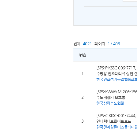
전체
4021
,
페이지
1 / 403
번호
[SPS-F-KSSC 006-7717]
1
주방용 인조대리석 상판 
한국인조석가공업협동조
[SPS-KWWA M 206-156
2
수도계량기 보호통
한국상하수도협회
[SPS-C KIDC-001-7444]
3
인터랙티브화이트보드
한국전자칠판디스플레이