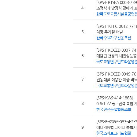
[SPS-F RTSFA 0003-739
4
조명식과 발광식 갈매기 
한국도로교통시설물공업
[SPS-F-KHFC 0012-771
5
치장 무기질 패널
한국주택가구협동조합
[SPS-F KOCED 0007-74
6
매달린 천장의 내진성능평
국토교통연구인프라운영
[SPS-F KOCED 0049-76
7
진동대를 이용한 이중 바
국토교통연구인프라운영
[SPS-KWS-414-1868]
8
0.6/1 kV 광 ∙ 전력 복합
한국전선공업협동조합
[SPS-B-KSGA-053-4-2-
9
에너지원별 데이터 통합서비
한국스마트그리드협회