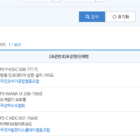
이지
1 / 403
[표준번호]표준명/단체명
SPS-F-KSSC 006-7717]
방용 인조대리석 상판 설치 가이드
한국인조석가공업협동조합
SPS-KWWA M 206-1560]
도계량기 보호통
한국상하수도협회
SPS-C KIDC-001-7444]
인터랙티브화이트보드
한국전자칠판디스플레이협동조합