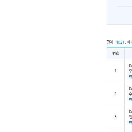
전체
4021
,
페
번호
[
1
주
[
2
수
[
3