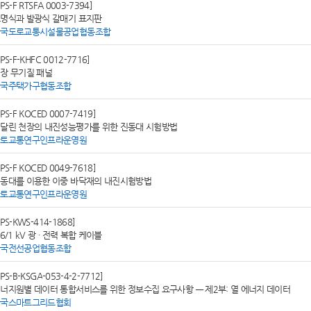
SPS-F RTSFA 0003-7394]
명식과 발광식 갈매기 표지판
한국도로교통시설물공업협동조합
SPS-F-KHFC 0012-7716]
장 무기질 패널
한국주택가구협동조합
SPS-F KOCED 0007-7419]
달린 천장의 내진성능평가를 위한 진동대 시험방법
국토교통연구인프라운영원
SPS-F KOCED 0049-7618]
동대를 이용한 이중 바닥재의 내진시험방법
국토교통연구인프라운영원
SPS-KWS-414-1868]
.6/1 kV 광 ∙ 전력 복합 케이블
한국전선공업협동조합
SPS-B-KSGA-053-4-2-7712]
너지원별 데이터 통합서비스를 위한 정보수집 요구사항 — 제2부: 열 에너지 데이터
한국스마트그리드협회