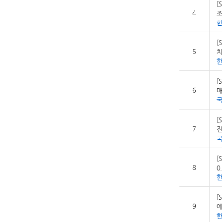
[
4
조
[
5
치
[
6
매
[
7
진
[
8
0
[
9
에