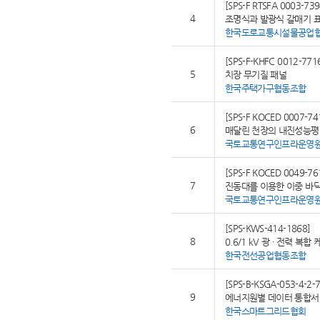
[SPS-F RTSFA 0003-739
4
조명식과 발광식 갈매기 
한국도로교통시설물공업
[SPS-F-KHFC 0012-771
5
치장 무기질 패널
한국주택가구협동조합
[SPS-F KOCED 0007-74
6
매달린 천장의 내진성능평
국토교통연구인프라운영
[SPS-F KOCED 0049-76
7
진동대를 이용한 이중 바
국토교통연구인프라운영
[SPS-KWS-414-1868]
8
0.6/1 kV 광 ∙ 전력 복합
한국전선공업협동조합
[SPS-B-KSGA-053-4-2-
9
에너지원별 데이터 통합서비
한국스마트그리드협회