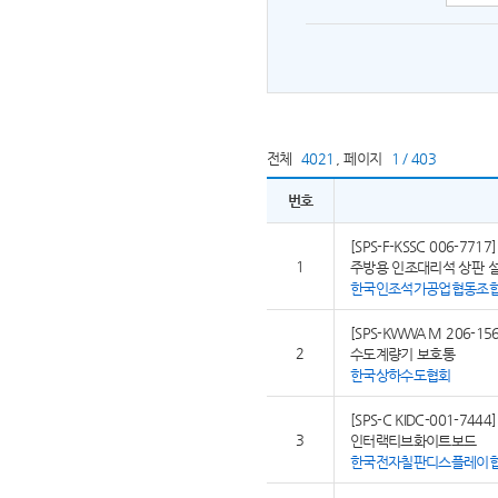
전체
4021
,
페이지
1 / 403
번호
[SPS-F-KSSC 006-7717]
1
주방용 인조대리석 상판 
한국인조석가공업협동조
[SPS-KWWA M 206-156
2
수도계량기 보호통
한국상하수도협회
[SPS-C KIDC-001-7444]
3
인터랙티브화이트보드
한국전자칠판디스플레이