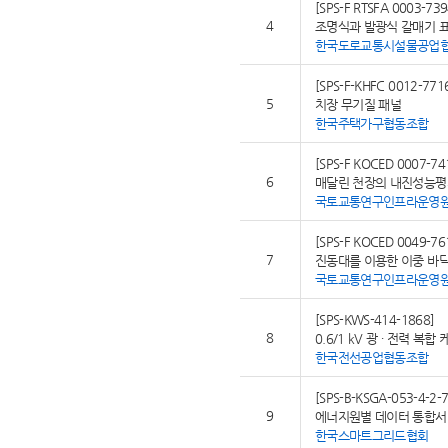
[SPS-F RTSFA 0003-739
4
조명식과 발광식 갈매기 
한국도로교통시설물공업
[SPS-F-KHFC 0012-771
5
치장 무기질 패널
한국주택가구협동조합
[SPS-F KOCED 0007-74
6
매달린 천장의 내진성능평
국토교통연구인프라운영
[SPS-F KOCED 0049-76
7
진동대를 이용한 이중 바
국토교통연구인프라운영
[SPS-KWS-414-1868]
8
0.6/1 kV 광 ∙ 전력 복합
한국전선공업협동조합
[SPS-B-KSGA-053-4-2-
9
에너지원별 데이터 통합서비
한국스마트그리드협회