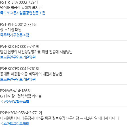
SPS-F RTSFA 0003-7394]
명식과 발광식 갈매기 표지판
한국도로교통시설물공업협동조합
SPS-F-KHFC 0012-7716]
장 무기질 패널
한국주택가구협동조합
SPS-F KOCED 0007-7419]
달린 천장의 내진성능평가를 위한 진동대 시험방법
국토교통연구인프라운영원
SPS-F KOCED 0049-7618]
동대를 이용한 이중 바닥재의 내진시험방법
국토교통연구인프라운영원
SPS-KWS-414-1868]
.6/1 kV 광 ∙ 전력 복합 케이블
한국전선공업협동조합
SPS-B-KSGA-053-4-2-7712]
너지원별 데이터 통합서비스를 위한 정보수집 요구사항 — 제2부: 열 에너지 데이터
한국스마트그리드협회