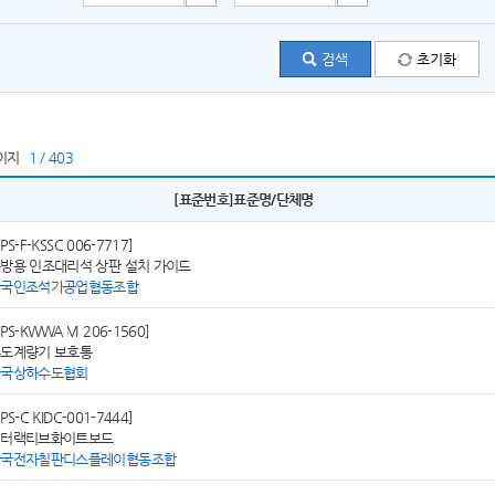
이지
1 / 403
[표준번호]표준명/단체명
SPS-F-KSSC 006-7717]
방용 인조대리석 상판 설치 가이드
한국인조석가공업협동조합
SPS-KWWA M 206-1560]
도계량기 보호통
한국상하수도협회
SPS-C KIDC-001-7444]
인터랙티브화이트보드
한국전자칠판디스플레이협동조합