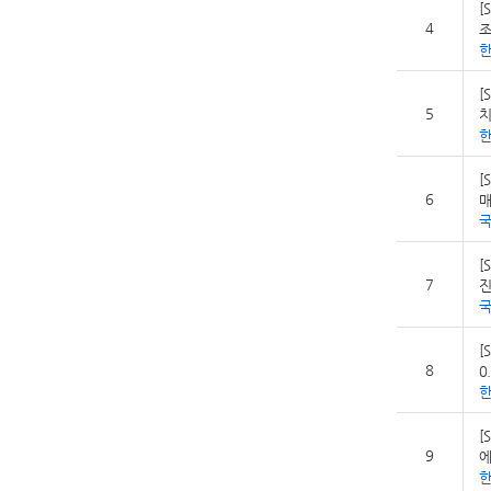
[
4
조
[
5
치
[
6
매
[
7
진
[
8
0
[
9
에