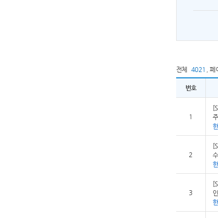
전체
4021
,
페
번호
[
1
주
[
2
수
[
3