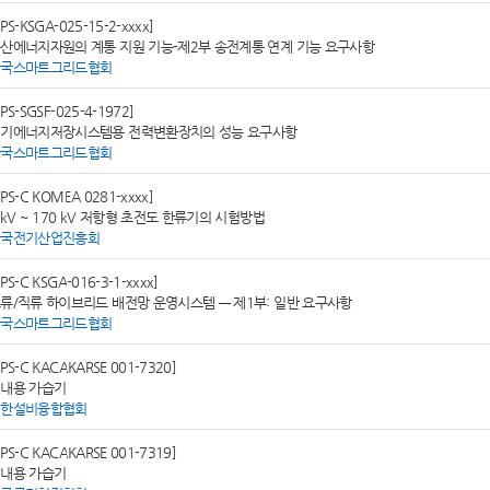
SPS-KSGA-025-15-2-xxxx]
산에너지자원의 계통 지원 기능-제2부 송전계통 연계 기능 요구사항
한국스마트그리드협회
SPS-SGSF-025-4-1972]
기에너지저장시스템용 전력변환장치의 성능 요구사항
한국스마트그리드협회
SPS-C KOMEA 0281-xxxx]
 kV ~ 170 kV 저항형 초전도 한류기의 시험방법
한국전기산업진흥회
SPS-C KSGA-016-3-1-xxxx]
류/직류 하이브리드 배전망 운영시스템 — 제1부: 일반 요구사항
한국스마트그리드협회
SPS-C KACAKARSE 001-7320]
내용 가습기
대한설비융합협회
SPS-C KACAKARSE 001-7319]
내용 가습기