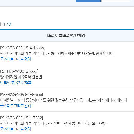
지
1 / 3
[표준번호]표준명/단체명
SPS-KSGA-025-15-4-1-xxxx]
산에너지자원의 계통 지원 기능 - 형식시험 - 제4-1부: 태양광발전용 인버터
한국스마트그리드협회
SPS-H KTAW 0012-xxxx]
양치유자원 해수미네랄분말
단법인 한국치유협회
SPS-B-KSGA-053-4-3-xxxx]
너지원별 데이터 통합서비스를 위한 정보수집 요구사항 – 제3부: 가스 에너지 데이터
한국스마트그리드협회
SPS-KSGA-025-15-1-7582]
산에너지자원의 계통 지원 기능 - 제1부: 배전계통 연계 기능 요구사항
한국스마트그리드협회