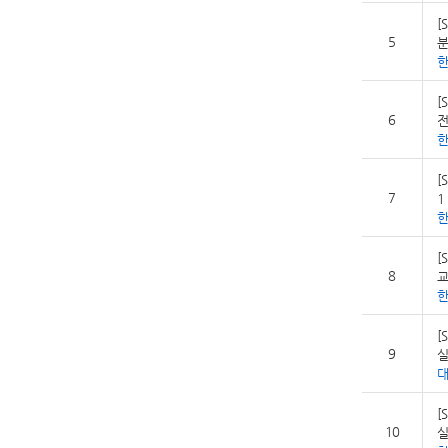
[
5
분
[
6
전
[
7
1
[
8
교
[
9
실
[
10
실