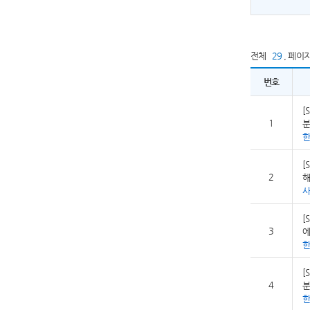
전체
29
,
페이
번호
[
1
분
[
2
해
사
[
3
에
[
4
분