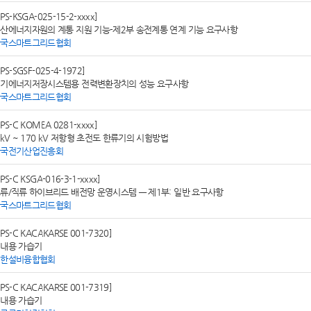
SPS-KSGA-025-15-2-xxxx]
산에너지자원의 계통 지원 기능-제2부 송전계통 연계 기능 요구사항
한국스마트그리드협회
SPS-SGSF-025-4-1972]
기에너지저장시스템용 전력변환장치의 성능 요구사항
한국스마트그리드협회
SPS-C KOMEA 0281-xxxx]
 kV ~ 170 kV 저항형 초전도 한류기의 시험방법
한국전기산업진흥회
SPS-C KSGA-016-3-1-xxxx]
류/직류 하이브리드 배전망 운영시스템 — 제1부: 일반 요구사항
한국스마트그리드협회
SPS-C KACAKARSE 001-7320]
내용 가습기
대한설비융합협회
SPS-C KACAKARSE 001-7319]
내용 가습기