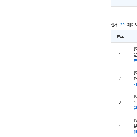
전체
29
,
페이
번호
[
1
분
[
2
해
사
[
3
에
[
4
분