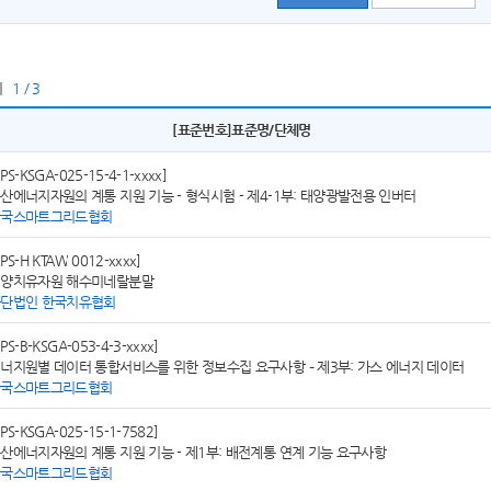
지
1 / 3
[표준번호]표준명/단체명
SPS-KSGA-025-15-4-1-xxxx]
산에너지자원의 계통 지원 기능 - 형식시험 - 제4-1부: 태양광발전용 인버터
한국스마트그리드협회
SPS-H KTAW 0012-xxxx]
양치유자원 해수미네랄분말
단법인 한국치유협회
SPS-B-KSGA-053-4-3-xxxx]
너지원별 데이터 통합서비스를 위한 정보수집 요구사항 – 제3부: 가스 에너지 데이터
한국스마트그리드협회
SPS-KSGA-025-15-1-7582]
산에너지자원의 계통 지원 기능 - 제1부: 배전계통 연계 기능 요구사항
한국스마트그리드협회