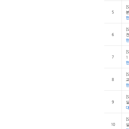
[
5
분
[
6
전
[
7
1
[
8
교
[
9
실
[
10
실