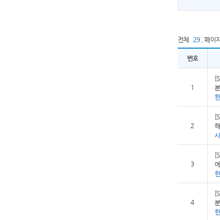
전체
29
,
페이
번호
[
1
분
[
2
해
사
[
3
에
[
4
분