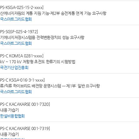
SPS-KSGA-025-15-2-xxxx]
산에너지자원의 계통 지원 기능-제2부 송전계통 연계 기능 요구사항
한국스마트그리드협회
SPS-SGSF-025-4-1972]
기에너지저장시스템용 전력변환장치의 성능 요구사항
한국스마트그리드협회
SPS-C KOMEA 0281-xxxx]
 kV ~ 170 kV 저항형 초전도 한류기의 시험방법
한국전기산업진흥회
SPS-C KSGA-016-3-1-xxxx]
류/직류 하이브리드 배전망 운영시스템 — 제1부: 일반 요구사항
한국스마트그리드협회
SPS-C KACAKARSE 001-7320]
내용 가습기
대한설비융합협회
SPS-C KACAKARSE 001-7319]
내용 가습기