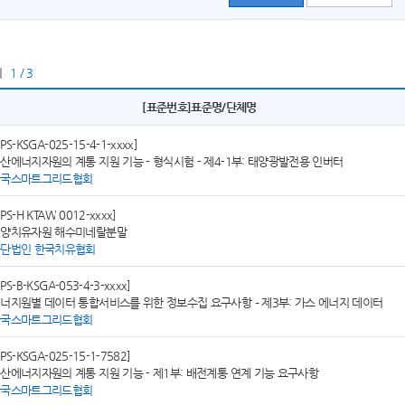
지
1 / 3
[표준번호]표준명/단체명
SPS-KSGA-025-15-4-1-xxxx]
산에너지자원의 계통 지원 기능 - 형식시험 - 제4-1부: 태양광발전용 인버터
한국스마트그리드협회
SPS-H KTAW 0012-xxxx]
양치유자원 해수미네랄분말
단법인 한국치유협회
SPS-B-KSGA-053-4-3-xxxx]
너지원별 데이터 통합서비스를 위한 정보수집 요구사항 – 제3부: 가스 에너지 데이터
한국스마트그리드협회
SPS-KSGA-025-15-1-7582]
산에너지자원의 계통 지원 기능 - 제1부: 배전계통 연계 기능 요구사항
한국스마트그리드협회