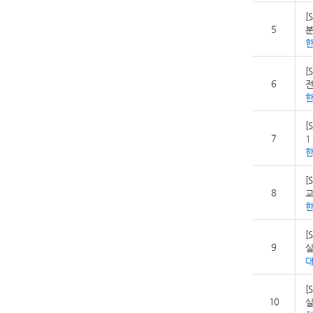
[
5
분
[
6
전
[
7
1
[
8
교
[
9
실
[
10
실