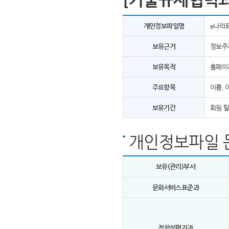
개인정보파일명
e나라
보유근거
정보주
보유목적
홈페이
주요항목
이름, 
보유기간
회원 
개인정보파일 
보유(관리)부서
문화서비스표준과
적합성평가과