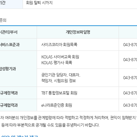
기간
회원 탈퇴 시까지
문의
(관리)부서
개인정보파일명
서비스표준과
사이즈코리아 회원목록
043-87
KOLAS 사이버교육 회원
043-87
KOLAS 평가사 목록
합성평가과
공인기관 담당자, 대표자,
043-87
책임자, 시험요원 정보
술규제정책과
TBT 통합정보포털 회원
043-87
술규제협력과
e나라표준인증 회원
043-87
용자 여러분의 개인정보를 관계법령에 따라 적법하고 적정하게 처리하여, 권익이 침해받지 
령 등에 따라 부분적으로 공개될 수도 있음을 유념하시기 바랍니다.