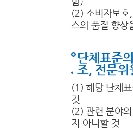
함)
(2) 소비자보
스의 품질 향상
단체표준의
조, 전문위
(1) 해당 단
것
(2) 관련 분야
지 아니할 것