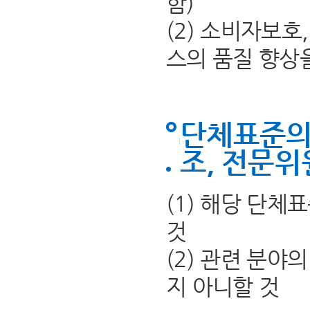
함)
(2) 소비자보
스의 품질 향상
단체표준의
조, 전문위
(1) 해당 단
것
(2) 관련 분야
지 아니할 것