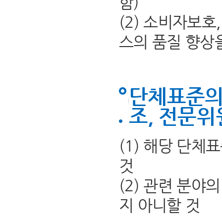
함)
(2) 소비자보
스의 품질 향상
단체표준의
조, 전문위
(1) 해당 단
것
(2) 관련 분야
지 아니할 것