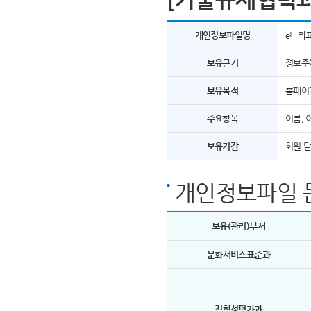
개인정보파일명
e나라
보유근거
정보주
보유목적
홈페이
주요항목
이름, 
보유기간
회원 
개인정보파일 
보유(관리)부서
문화서비스표준과
적합성평가과