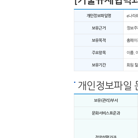
개인정보파일명
e나라
보유근거
정보주
보유목적
홈페이
주요항목
이름, 
보유기간
회원 
개인정보파일 
보유(관리)부서
문화서비스표준과
적합성평가과