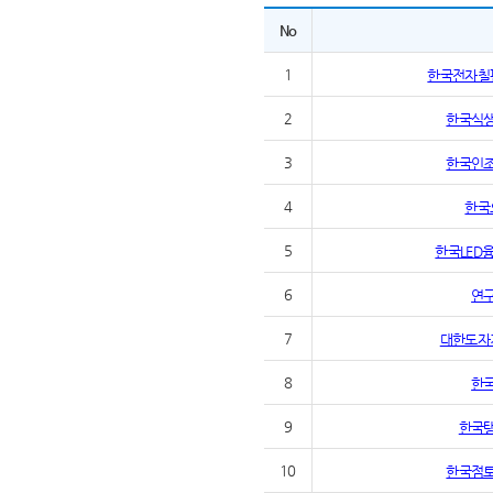
No
1
한국전자칠
2
한국식
3
한국인
4
한국
5
한국LED
6
연
7
대한도자
8
한
9
한국
10
한국점