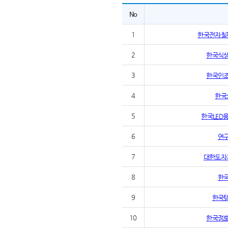
No
1
한국전자칠
2
한국식
3
한국인
4
한국
5
한국LED
6
연
7
대한도자
8
한
9
한국
10
한국점