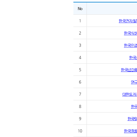
No
1
한국전자칠
2
한국식
3
한국인
4
한국
5
한국LED
6
연
7
대한도자
8
한
9
한국
10
한국점