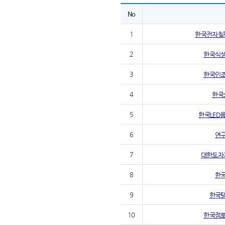
No
1
한국전자칠
2
한국식
3
한국인
4
한국
5
한국LED
6
연
7
대한도자
8
한
9
한국
10
한국점