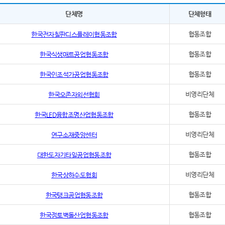
단체명
단체형태
협동조합
한국전자칠판디스플레이협동조합
협동조합
한국식생매트공업협동조합
협동조합
한국인조석가공업협동조합
비영리단체
한국오존자외선협회
협동조합
한국LED융합조명산업협동조합
비영리단체
연구소재중앙센터
협동조합
대한도자기타일공업협동조합
비영리단체
한국상하수도협회
협동조합
한국탱크공업협동조합
협동조합
한국점토벽돌산업협동조합