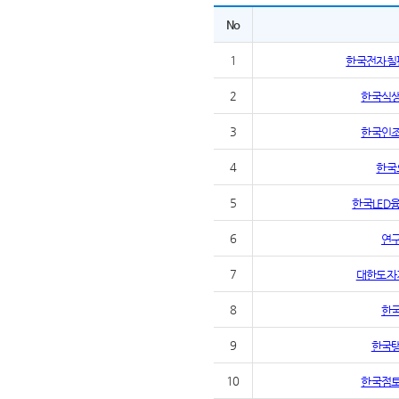
No
1
한국전자칠
2
한국식
3
한국인
4
한국
5
한국LED
6
연
7
대한도자
8
한
9
한국
10
한국점