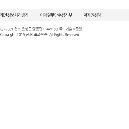
정한 문자 및 숫
선택정보를 입력하
6. "비밀번호"라
개인정보처리방침
이메일무단수집거부
저작권정책
수집이 필요한 경
의 보호를 위하여 
(27737) 충북 음성군 맹동면 이수로 93 국가기술표준원
Copyright 2015 e나라표준인증. All Rights Reserved.
② 개인정보의 
제 3 조 (이용약
국가기술표준원은 
1. 당 사이트는 
목적으로만 이용하
스화면에 게시합니
조치를 이행하겠
있도록 할 수 있습
2. 당 사이트는 
③ 개인정보의 
행 약관과 함께 
국가기술표준원은 
일자 7일 이전부
하고 있으며, 이
약관내용을 변경하
지체 없이 파기됩
지합니다. 이 경우