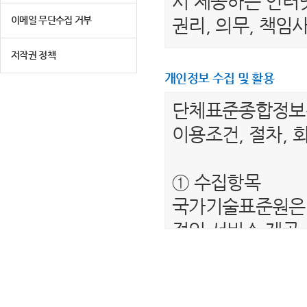
서 제공하는 인터넷
이메일 무단수집 거부
권리, 의무, 책
저작권 정책
제 2 조 (용어의 
개인정보 수집 및 활용
1. "이용자"라 
단체표준종합정
는 서비스를 받는
이용조건, 절차, 
2. “단체표준종
를 말합니다.
① 수집항목
3. "회원"이라 
국가기술표준원은 
하여 아이디(ID)
적인 서비스 제공
4. “비회원”이하
보를 수집하고 있
제공하는 서비스를
- 필수항목 : 이름
5. "회원 아이디
- 선택항목 : 해