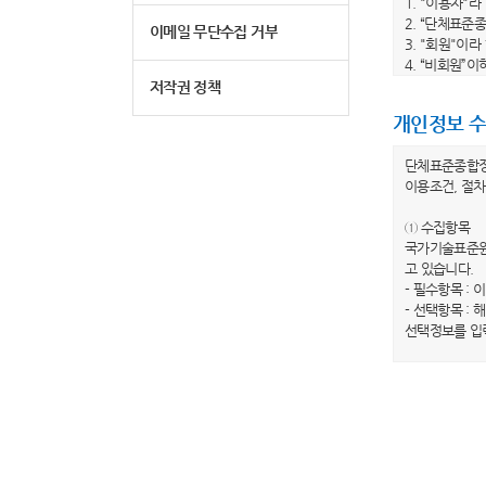
1. "이용자"
2. “단체표준
이메일 무단수집 거부
3. "회원"이
4. “비회원”
5. "회원 아
저작권 정책
6. "비밀번호
개인정보 수
제 3 조 (이
단체표준종합
1. 당 사이트
이용조건, 절차
수 있습니다.
2. 당 사이트
① 수집항목
전부터 적용일자
국가기술표준원
이트는 개정 전
고 있습니다.
3. 당 사이트
- 필수항목 : 
봅니다.”라는
- 선택항목 :
하지 않는 경우
선택정보를 입
제 4 조(약관 
② 개인정보의
1. 이 약관은
국가기술표준원
2. 이 약관에
행하겠습니다.
제 2 장 이용
③ 개인정보의
국가기술표준원
제 5 조 (이용