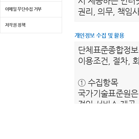
서 제공하는 인터넷
이메일 무단수집 거부
권리, 의무, 책
저작권 정책
제 2 조 (용어의 
개인정보 수집 및 활용
1. "이용자"라 
단체표준종합정
는 서비스를 받는
이용조건, 절차, 
2. “단체표준종
를 말합니다.
① 수집항목
3. "회원"이라 
국가기술표준원은 
하여 아이디(ID)
적인 서비스 제공
4. “비회원”이하
보를 수집하고 있
제공하는 서비스를
- 필수항목 : 이름
5. "회원 아이디
- 선택항목 : 해