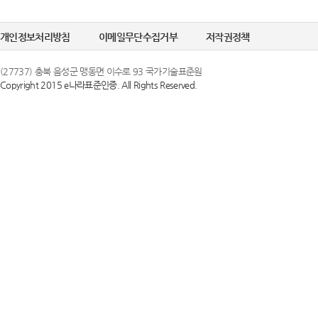
정한 문자 및 숫
선택정보를 입력하
6. "비밀번호"라
개인정보처리방침
이메일무단수집거부
저작권정책
수집이 필요한 경
의 보호를 위하여 
(27737) 충북 음성군 맹동면 이수로 93 국가기술표준원
Copyright 2015 e나라표준인증. All Rights Reserved.
② 개인정보의 
제 3 조 (이용약
국가기술표준원은 
1. 당 사이트는 
목적으로만 이용하
스화면에 게시합니
조치를 이행하겠
있도록 할 수 있습
2. 당 사이트는 
③ 개인정보의 
행 약관과 함께 
국가기술표준원은 
일자 7일 이전부
하고 있으며, 이
약관내용을 변경하
지체 없이 파기됩
지합니다. 이 경우