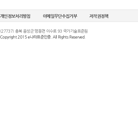
정한 문자 및 숫
선택정보를 입력하
6. "비밀번호"라
개인정보처리방침
이메일무단수집거부
저작권정책
수집이 필요한 경
의 보호를 위하여 
(27737) 충북 음성군 맹동면 이수로 93 국가기술표준원
Copyright 2015 e나라표준인증. All Rights Reserved.
② 개인정보의 
제 3 조 (이용약
국가기술표준원은 
1. 당 사이트는 
목적으로만 이용하
스화면에 게시합니
조치를 이행하겠
있도록 할 수 있습
2. 당 사이트는 
③ 개인정보의 
행 약관과 함께 
국가기술표준원은 
일자 7일 이전부
하고 있으며, 이
약관내용을 변경하
지체 없이 파기됩
지합니다. 이 경우