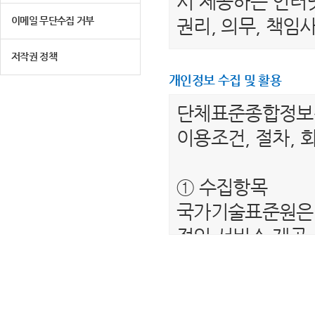
서 제공하는 인터넷
이메일 무단수집 거부
권리, 의무, 책
저작권 정책
제 2 조 (용어의 
개인정보 수집 및 활용
1. "이용자"라 
단체표준종합정
는 서비스를 받는
이용조건, 절차, 
2. “단체표준종
를 말합니다.
① 수집항목
3. "회원"이라 
국가기술표준원은 
하여 아이디(ID)
적인 서비스 제공
4. “비회원”이하
보를 수집하고 있
제공하는 서비스를
- 필수항목 : 이름
5. "회원 아이디
- 선택항목 : 해