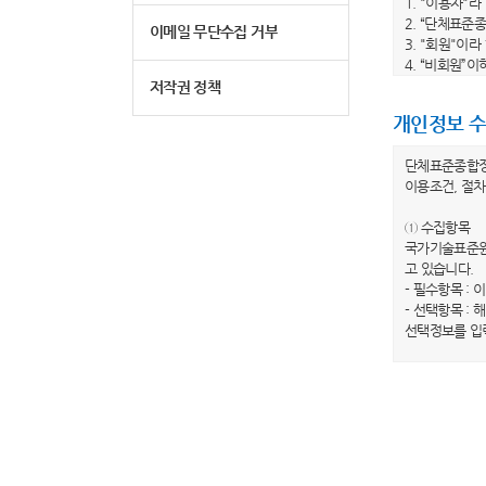
1. "이용자"
2. “단체표준
이메일 무단수집 거부
3. "회원"이
4. “비회원”
5. "회원 아
저작권 정책
6. "비밀번호
개인정보 수
제 3 조 (이
단체표준종합
1. 당 사이트
이용조건, 절차
수 있습니다.
2. 당 사이트
① 수집항목
전부터 적용일자
국가기술표준원
이트는 개정 전
고 있습니다.
3. 당 사이트
- 필수항목 : 
봅니다.”라는
- 선택항목 :
하지 않는 경우
선택정보를 입
제 4 조(약관 
② 개인정보의
1. 이 약관은
국가기술표준원
2. 이 약관에
행하겠습니다.
제 2 장 이용
③ 개인정보의
국가기술표준원
제 5 조 (이용