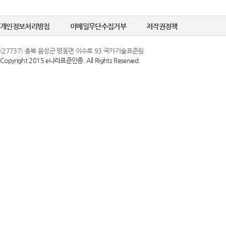
정한 문자 및 숫
선택정보를 입력하
6. "비밀번호"라
개인정보처리방침
이메일무단수집거부
저작권정책
수집이 필요한 경
의 보호를 위하여 
(27737) 충북 음성군 맹동면 이수로 93 국가기술표준원
Copyright 2015 e나라표준인증. All Rights Reserved.
② 개인정보의 
제 3 조 (이용약
국가기술표준원은 
1. 당 사이트는 
목적으로만 이용하
스화면에 게시합니
조치를 이행하겠
있도록 할 수 있습
2. 당 사이트는 
③ 개인정보의 
행 약관과 함께 
국가기술표준원은 
일자 7일 이전부
하고 있으며, 이
약관내용을 변경하
지체 없이 파기됩
지합니다. 이 경우