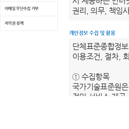
서 제공하는 인터넷
이메일 무단수집 거부
권리, 의무, 책
저작권 정책
제 2 조 (용어의 
개인정보 수집 및 활용
1. "이용자"라 
단체표준종합정
는 서비스를 받는
이용조건, 절차, 
2. “단체표준종
를 말합니다.
① 수집항목
3. "회원"이라 
국가기술표준원은 
하여 아이디(ID)
적인 서비스 제공
4. “비회원”이하
보를 수집하고 있
제공하는 서비스를
- 필수항목 : 이름
5. "회원 아이디
- 선택항목 : 해