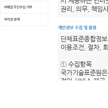
서 제공하는 인터넷
이메일 무단수집 거부
권리, 의무, 책
저작권 정책
제 2 조 (용어의 
개인정보 수집 및 활용
1. "이용자"라 
단체표준종합정
는 서비스를 받는
이용조건, 절차, 
2. “단체표준종
를 말합니다.
① 수집항목
3. "회원"이라 
국가기술표준원은 
하여 아이디(ID)
적인 서비스 제공
4. “비회원”이하
보를 수집하고 있
제공하는 서비스를
- 필수항목 : 이름
5. "회원 아이디
- 선택항목 : 해