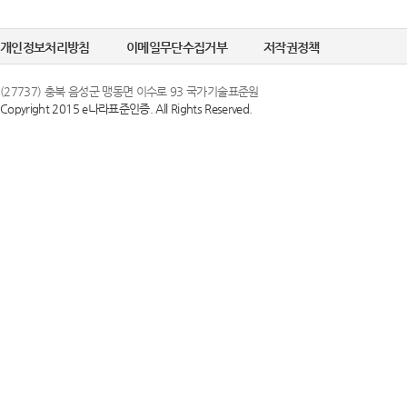
정한 문자 및 숫
선택정보를 입력하
6. "비밀번호"라
개인정보처리방침
이메일무단수집거부
저작권정책
수집이 필요한 경
의 보호를 위하여 
(27737) 충북 음성군 맹동면 이수로 93 국가기술표준원
Copyright 2015 e나라표준인증. All Rights Reserved.
② 개인정보의 
제 3 조 (이용약
국가기술표준원은 
1. 당 사이트는 
목적으로만 이용하
스화면에 게시합니
조치를 이행하겠
있도록 할 수 있습
2. 당 사이트는 
③ 개인정보의 
행 약관과 함께 
국가기술표준원은 
일자 7일 이전부
하고 있으며, 이
약관내용을 변경하
지체 없이 파기됩
지합니다. 이 경우