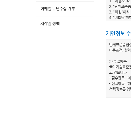
1. "이용자"
2. “단체표준
이메일 무단수집 거부
3. "회원"이
4. “비회원”
5. "회원 아
저작권 정책
6. "비밀번호
개인정보 수
제 3 조 (이
단체표준종합
1. 당 사이트
이용조건, 절차
수 있습니다.
2. 당 사이트
① 수집항목
전부터 적용일자
국가기술표준원
이트는 개정 전
고 있습니다.
3. 당 사이트
- 필수항목 : 
봅니다.”라는
- 선택항목 :
하지 않는 경우
선택정보를 입
제 4 조(약관 
② 개인정보의
1. 이 약관은
국가기술표준원
2. 이 약관에
행하겠습니다.
제 2 장 이용
③ 개인정보의
국가기술표준원
제 5 조 (이용