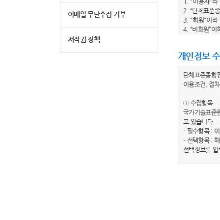
1. "이용자"
2. “단체표준
이메일 무단수집 거부
3. "회원"이
4. “비회원”
5. "회원 아
저작권 정책
6. "비밀번호
개인정보 수
제 3 조 (이
단체표준종합
1. 당 사이트
이용조건, 절차
수 있습니다.
2. 당 사이트
① 수집항목
전부터 적용일자
국가기술표준원
이트는 개정 전
고 있습니다.
3. 당 사이트
- 필수항목 : 
봅니다.”라는
- 선택항목 :
하지 않는 경우
선택정보를 입
제 4 조(약관 
② 개인정보의
1. 이 약관은
국가기술표준원
2. 이 약관에
행하겠습니다.
제 2 장 이용
③ 개인정보의
국가기술표준원
제 5 조 (이용